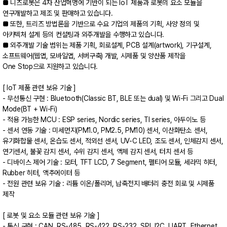
■ 니즈로봇은 4차 산업혁명에 기반이 되는 IoT 제품과 로봇의 요소 모듈을
연구개발하고 제조 및 판매하고 있습니다.
■ 또한, 트리즈 방법론을 기반으로 수요 기업의 제품의 기획, 사양 정의 및
아키텍처 설계 등의 컨설팅과 외주개발을 수행하고 있습니다.
■ 외주개발 기술 범위는 제품 기획, 회로설계, PCB 설계(artwork), 기구설계,
소프트웨어(웹앱, 모바일앱, 서버구축) 개발, 시제품 및 양산품 제작을
One Stop으로 지원하고 있습니다.
[ IoT 제품 관련 보유 기술 ]
- 무선통신 구현 : Bluetooth(Classic BT, BLE 또는 dual) 및 Wi-Fi 그리고 Dual
Mode(BT + Wi-Fi)
- 적용 가능한 MCU : ESP series, Nordic series, TI series, 아두이노 등
- 센서 연동 기술 : 미세먼지(PM1.0, PM2.5, PM10) 센서, 이산화탄소 센서,
유기화합물 센서, 온습도 센서, 적외선 센서, UV-C LED, 조도 센서, 인체감지 센서,
연기센서, 불꽃 감지 센서, 수위 감지 센서, 액체 감지 센서, 터치 센서 등
- 디바이스 제어 기술 : 모터, TFT LCD, 7 Segment, 펠티어 모듈, 세라믹 히터,
Rubber 히터, 액추에이터 등
- 전원 관련 보유 기술 : 리튬 이온/폴리머, 납축전지 배터리 충전 회로 및 시제품
제작
[ 로봇 및 요소 모듈 관련 보유 기술 ]
- 통신 구현 : CAN, RS-485, RS-422, RS-232, SPI, I2C, UART, Ethernet,