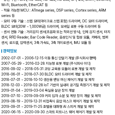
Wi-Fi, Bluetooth, EtherCAT 등
- 적용 가능한 MCU : ATmega series, DSP series, Cortex series, ARM
series 등
- 모터 구동 기술 : 스텝 모터(마이크로 스텝 포함) 드라이버, DC 모터 드라이버,
BLDC 모터(20W ~ 1,000W급) 드라이버, 모바일 로봇 구동 드라이버 등
- 센서 연동 기술 : 거리감지 센서(초음파 또는 적외선 방식), 인체 감지 센서, 터치
센서, RFID Reader, Bar Code Reader, 음성인식 및 합성 모듈, 카메라, 범퍼
센서, 로드셀, 압력센서, 3축 가속도, 3축 자이로센서, IMU 모듈 등
경력정보
2002-07-01 ~ 2006-12-15 이동 통신 단말기 개발 (주식회사 팬택)
2007-05-29 ~ 2016-02-28 지능형 로봇 개발 (주식회사 이디)
2016-09-02 ~ 2018-05-31 코딩 교육용 모듈러 로봇 개발 및 제작
2018-06-01 ~ 2018-07-30 BLDC 모터 드라이버 개발 및 제작
2018-07-01 ~ 2018-10-10 생산용 밴딩 머신 제어기 개발 및 제작
2018-12-03 ~ 2019-02-28 IoT 기반의 실내외 공기질 측정기기 개발 및 제작
2019-01-04 ~ 2019-03-04 욕실용 살균 장치 개발
2019-07-10 ~ 2019-09-09 커피 입자 소분 및 계량 장치 개발 및 제작
2019-08-19 ~ 2019-12-31 비접촉식 음압 마스크 제어기 개발 및 제작
2019-09-01 ~ 2019-11-25 호텔용 대화형 AI 스피커 개발 및 제작
2020-06-15 ~ 2020-09-30 스마트 피트니스 웨어 제어기 개발 및 제작