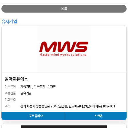
목록
유사기업
엠더블유에스
전문분야
제품기획 , 기구설계 , 디자인
주생산품
금속가공
전화번호
-
주소
경기 화성시 병점중앙로 204 (진안동, 월드메르디앙1단지아파트) 102-101
포트폴리오
스크랩