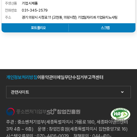
주생산품
기업 시제품
전화번호
031-345-2579
주소
경기 의왕시 시청로 11 (고천동, 의왕시청) 기업일자리과 기업유치노사팀
포트폴리오
스크랩
개인정보처리방침
이용약관
이메일무단수집거부
고객센터
관련사이트
주관 : 중소벤처기업부(세종특별자치시 가름로 180, 세종파이낸스센터
3차 4층 ~ 6층) 운영 : 창업진흥원(세종특별자치시 집현중앙7로 16)
시스템오류문의 : 070-4416-0029 정책문의 : 044-410-