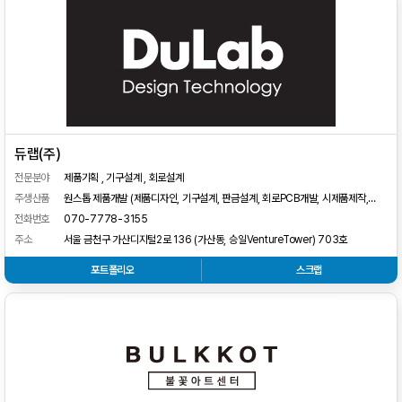
듀랩(주)
전문분야
제품기획 , 기구설계 , 회로설계
주생산품
원스톱 제품개발 (제품디자인, 기구설계, 판금설계, 회로PCB개발, 시제품제작,
금형사출)
전화번호
070-7778-3155
주소
서울 금천구 가산디지털2로 136 (가산동, 승일VentureTower) 703호
포트폴리오
스크랩