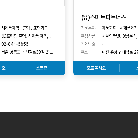
(유)스마트파트너즈
시제품제작 , 금형 , 표면가공
전문분야
제품기획 , 시제품제작
3D프린팅 출력, 시제품 제작,
주생산품
사물인터넷, 영상분석,
후가공, 도색, 피규어 도색 작업
스마트공장, 정보시스템
02-844-6856
전화번호
-
인공지능, WEB, APP
서울 영등포구 신길로39길 21
주소
대전 유성구 대학로 27
(신길동) 3D프로 건물 2층
유성현대리조텔) 120
리오
스크랩
포트폴리오