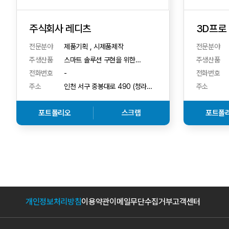
주식회사 레디츠
3D프로
전문분야
제품기획 , 시제품제작
전문분야
주생산품
스마트 솔루션 구현을 위한
주생산품
AI&middot;IoT 웹앱 및 콘텐츠
전화번호
-
전화번호
제작
주소
인천 서구 중봉대로 490 (청라동)
주소
1024호 (청라동,
더리브티아모지식산업센터)
포트폴리오
스크랩
포트폴
개인정보처리방침
이용약관
이메일무단수집거부
고객센터