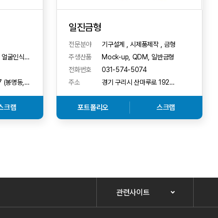
일진금형
전문분야
기구설계 , 시제품제작 , 금형
 얼굴인식,
주생산품
Mock-up, QDM, 일반금형
 보안,
전화번호
031-574-5074
 (봉명동,
주소
경기 구리시 산마루로 192
7호
(사노동)
스크랩
포트폴리오
스크랩
관련사이트