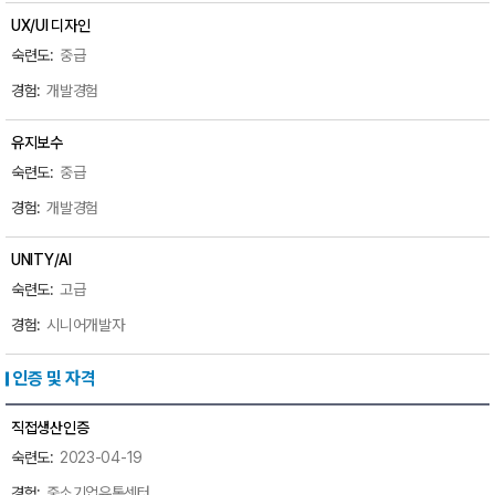
UX/UI 디자인
중급
개발경험
유지보수
중급
개발경험
UNITY/AI
고급
시니어개발자
인증 및 자격
직접생산인증
2023-04-19
중소기업유통센터