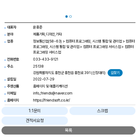
대표자
윤홍준
분야
제품기획,디자인,기타
업종
정보통신업(58~63) > 컴퓨터 프로그래밍, 시스템 통합 및 관리업 > 컴퓨터
프로그래밍, 시스템 통합 및 관리업 > 컴퓨터 프로그래밍 서비스업 > 컴퓨터
프로그래밍 서비스업
전화번호
033-433-9121
주소
25138
강원특별자치도 홍천군 홍천읍 홍천로 391 (신장대리)
길찾기
설립일
2022-07-29
주생산품
홈페이지 및 애플리케이션
이메일
info_friends@naver.com
홈페이지
https://friendsoft.co.kr/
1:1문의
스크랩
견적서요청
목록