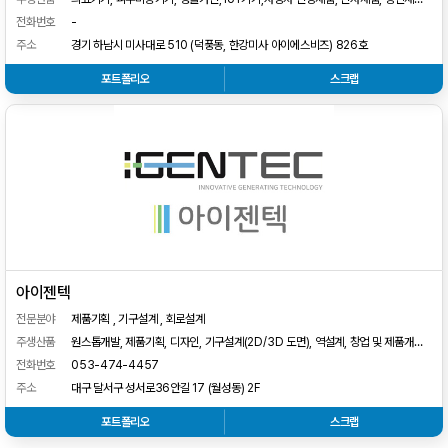
JIG
전화번호
-
주소
경기 하남시 미사대로 510 (덕풍동, 한강미사 아이에스비즈) 826호
포트폴리오
스크랩
아이젠텍
전문분야
제품기획 , 기구설계 , 회로설계
주생산품
원스톱개발, 제품기획, 디자인, 기구설계(2D/3D 도면), 역설계, 창업 및 제품개발
컨설팅, PCB, 소프트웨어 개발, WEP 및 APP개발, 시제품(목업)제작, 판금설계 및
전화번호
053-474-4457
제작, QDM, 시작금형, 양산금형 제작, 소량 및 양산제작 등
주소
대구 달서구 성서로36안길 17 (월성동) 2F
포트폴리오
스크랩