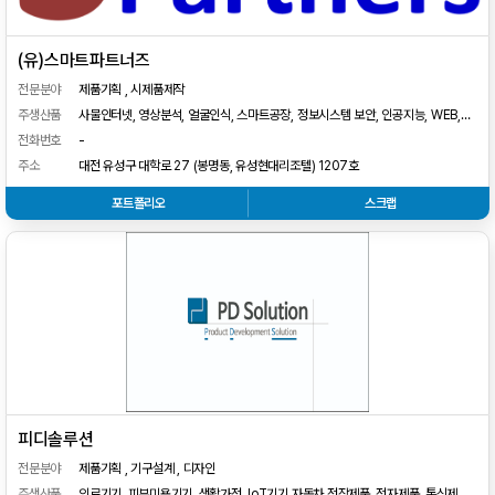
(유)스마트파트너즈
전문분야
제품기획 , 시제품제작
주생산품
사물인터넷, 영상분석, 얼굴인식, 스마트공장, 정보시스템 보안, 인공지능, WEB,
APP
전화번호
-
주소
대전 유성구 대학로 27 (봉명동, 유성현대리조텔) 1207호
포트폴리오
스크랩
피디솔루션
전문분야
제품기획 , 기구설계 , 디자인
주생산품
의료기기, 피부미용기기, 생활가전, IoT기기,자동차 전장제품, 전자제품, 통신제품,